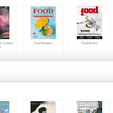
& Cosmetic
Food Business
Food Review
w