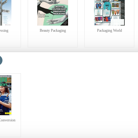
essing
Beauty Packaging
Packaging World
Conversion