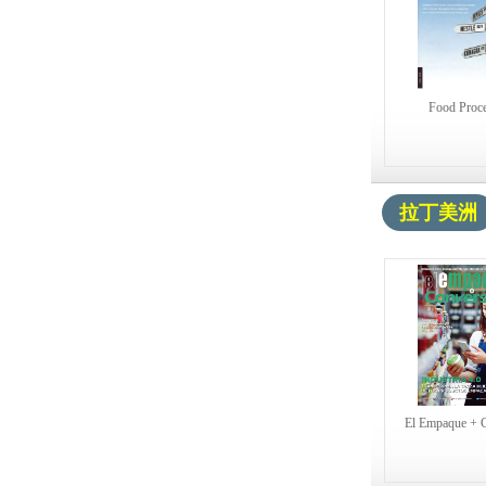
Food Proc
拉丁美洲
El Empaque + 