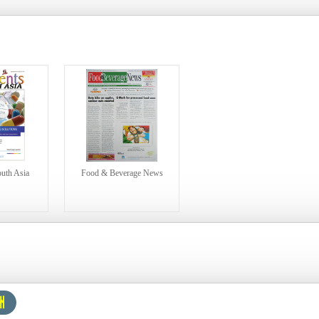
outh Asia
Food & Beverage News
洲