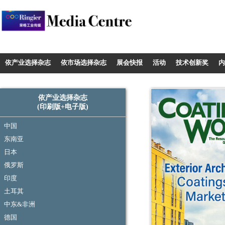
Media Centre - Industrysourcing
依产业选择杂志
依市场选择杂志
展会快报
活动
技术创新奖
内
依产业选择杂志
(印刷版+电子版)
中国
东南亚
日本
俄罗斯
印度
土耳其
中东&非洲
德国